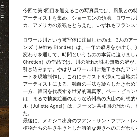
今回で第3回目を迎えるこの写真展では、風景との
アーティストを集め、ショーモンの領地、ロワール
カ、アメリカの景観をとらえた、いずれもフランス
ロワール川という被写体に注目したのは、3人のア
ンズ（Jeffrey Blondes）は、一年の歳月を
変わりを通して、時間というものの本質に迫りました。
Chrétien）の作品では、川の流れが生む無数の
引き込みます。やはりロワール川に魅了されたアンリ・
ートを現地制作し、これにテキストを添えて当地の
アーティストによる、独自の手法を凝らしたきわめ
一方、韓国を代表する世界的写真家、ベー・ビョンウ（B
は、まるで抽象絵画のような済州島の火山の幻想的
ル（Juliette Agnel）は、スーダン共和国の
た。
最後に、メキシコ出身のフアン・サン・フアン・レボラール（Ju
植物たちの生き生きとした詩的な趣きへのこだわり