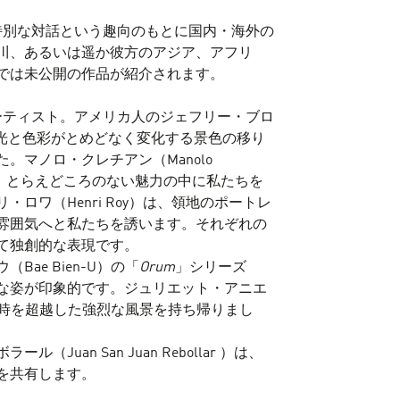
特別な対話という趣向のもとに国内・海外の
川、あるいは遥か彼方のアジア、アフリ
では未公開の作品が紹介されます。
ーティスト。アメリカ人のジェフリー・ブロ
かけて、光と色彩がとめどなく変化する景色の移り
マノロ・クレチアン（Manolo
渦が、とらえどころのない魅力の中に私たちを
ロワ（Henri Roy）は、領地のポートレ
雰囲気へと私たちを誘います。それぞれの
て独創的な表現です。
ae Bien-U）の「
Orum
」シリーズ
な姿が印象的です。ジュリエット・アニエ
旅から、時を超越した強烈な風景を持ち帰りまし
an San Juan Rebollar ）は、
を共有します。