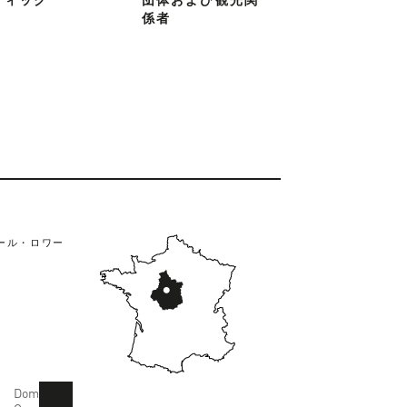
ティック
団体および観光関
係者
ール・ロワー